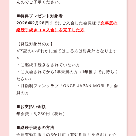
んのでご了承ください。
■特典プレゼント対象者
2026年2月28日
までにご入会した会員様で
次年度の
継続
手続き（＝入金）
を完了した方
【発送対象外の方】
※下記のいずれかに当てはまる方は対象外となります
※
・ご継続手続きをされていない方
・ご入会されてから1年未満の方（1年後までお待ちく
ださい）
・月額制ファンクラブ「ONCE JAPAN MOBILE」会
員の方
■お支払い金額
年会費：5,280円（税込）
■継続手続きの方法
会員有効期限月の3か月前（有効期限月を含む）から