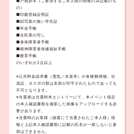
■戸籍抄本（ご参加するご本人様の情報のみ記載のも
の）
■印鑑登録証明証
■顔写真の無い学生証
■年金手帳
■住民票の写し
■身体障害者手帳
■精神障害者保健福祉手帳
■療育手帳
のいずれか2点以上
※公共料金請求書（電気／水道等）や各種郵便物、社
員証、タスポの類は名前が印字されたものであっても
不可となります。
※当選者は当選時本エントリーにて、本イベント指定
の本人確認書類を撮影した画像をアップロードする必
要があります。
※当選時のお客様（抽選にて当選されたご本人様）情
報と上記本人確認書類に記載の氏名が一致しないと参
加はできません。